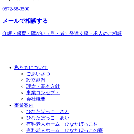
0572-58-3500
メールで相談する
介護・保育・障がい（児・者）発達支援・求人のご相談
私たちについて
ごあいさつ
設立趣旨
理念・基本方針
事業コンセプト
会社概要
事業案内
ひなたぼっこ さと
ひなたぼっこ あい
有料老人ホーム ひなたぼっこ村
有料老人ホーム ひなたぼっこの森