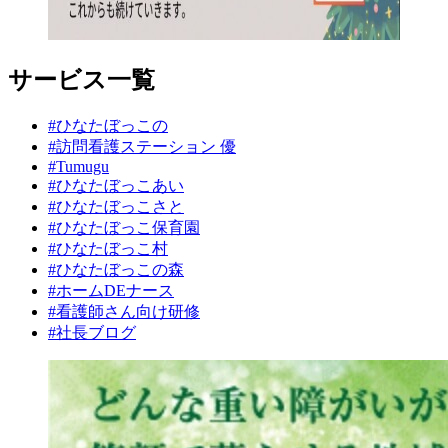
サービス一覧
#ひなたぼっこの
#訪問看護ステーション 優
#Tumugu
#ひなたぼっこあい
#ひなたぼっこさと
#ひなたぼっこ保育園
#ひなたぼっこ村
#ひなたぼっこの森
#ホームDEナース
#看護師さん向け研修
#社長ブログ