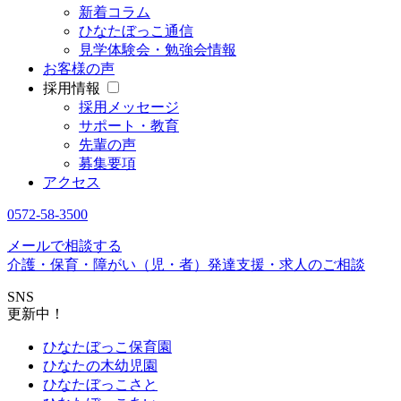
新着コラム
ひなたぼっこ通信
見学体験会・勉強会情報
お客様の声
採用情報
採用メッセージ
サポート・教育
先輩の声
募集要項
アクセス
0572-58-3500
メールで相談する
介護・保育・障がい（児・者）発達支援・求人のご相談
SNS
更新中！
ひなたぼっこ保育園
ひなたの木幼児園
ひなたぼっこさと