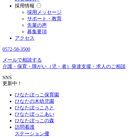
採用情報
採用メッセージ
サポート・教育
先輩の声
募集要項
アクセス
0572-58-3500
メールで相談する
介護・保育・障がい（児・者）発達支援・求人のご相談
SNS
更新中！
ひなたぼっこ保育園
ひなたの木幼児園
ひなたぼっこさと
ひなたぼっこあい
ひなたぼっこの森
訪問看護
ステーション優