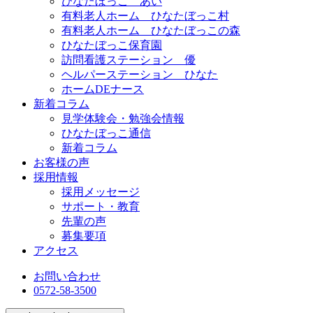
ひなたぼっこ あい
有料老人ホーム ひなたぼっこ村
有料老人ホーム ひなたぼっこの森
ひなたぼっこ保育園
訪問看護ステーション 優
ヘルパーステーション ひなた
ホームDEナース
新着コラム
見学体験会・勉強会情報
ひなたぼっこ通信
新着コラム
お客様の声
採用情報
採用メッセージ
サポート・教育
先輩の声
募集要項
アクセス
お問い合わせ
0572-58-3500