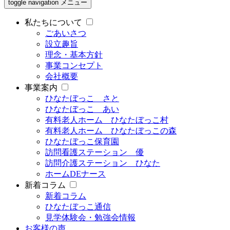
toggle navigation
メニュー
私たちについて
ごあいさつ
設立趣旨
理念・基本方針
事業コンセプト
会社概要
事業案内
ひなたぼっこ さと
ひなたぼっこ あい
有料老人ホーム ひなたぼっこ村
有料老人ホーム ひなたぼっこの森
ひなたぼっこ保育園
訪問看護ステーション 優
訪問介護ステーション ひなた
ホームDEナース
新着コラム
新着コラム
ひなたぼっこ通信
見学体験会・勉強会情報
お客様の声