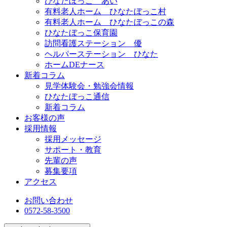
ひなたぼっこ あい
有料老人ホーム ひなたぼっこ村
有料老人ホーム ひなたぼっこの森
ひなたぼっこ保育園
訪問看護ステーション 優
ヘルパーステーション ひなた
ホームDEナース
新着コラム
見学体験会・勉強会情報
ひなたぼっこ通信
新着コラム
お客様の声
採用情報
採用メッセージ
サポート・教育
先輩の声
募集要項
アクセス
お問い合わせ
0572-58-3500