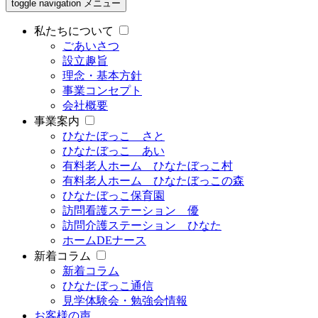
toggle navigation
メニュー
私たちについて
ごあいさつ
設立趣旨
理念・基本方針
事業コンセプト
会社概要
事業案内
ひなたぼっこ さと
ひなたぼっこ あい
有料老人ホーム ひなたぼっこ村
有料老人ホーム ひなたぼっこの森
ひなたぼっこ保育園
訪問看護ステーション 優
訪問介護ステーション ひなた
ホームDEナース
新着コラム
新着コラム
ひなたぼっこ通信
見学体験会・勉強会情報
お客様の声