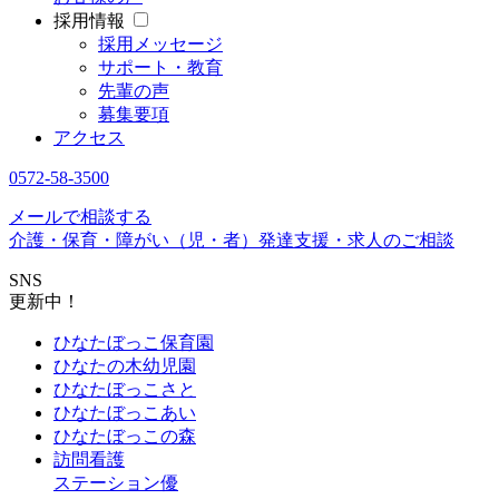
採用情報
採用メッセージ
サポート・教育
先輩の声
募集要項
アクセス
0572-58-3500
メールで相談する
介護・保育・障がい（児・者）発達支援・求人のご相談
SNS
更新中！
ひなたぼっこ保育園
ひなたの木幼児園
ひなたぼっこさと
ひなたぼっこあい
ひなたぼっこの森
訪問看護
ステーション優