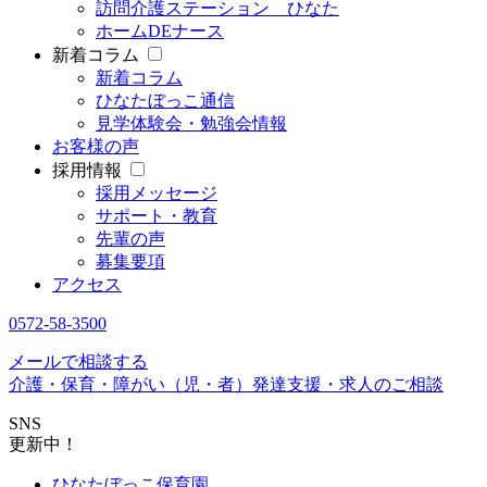
訪問介護ステーション ひなた
ホームDEナース
新着コラム
新着コラム
ひなたぼっこ通信
見学体験会・勉強会情報
お客様の声
採用情報
採用メッセージ
サポート・教育
先輩の声
募集要項
アクセス
0572-58-3500
メールで相談する
介護・保育・障がい（児・者）発達支援・求人のご相談
SNS
更新中！
ひなたぼっこ保育園