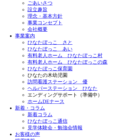
ごあいさつ
設立趣旨
理念・基本方針
事業コンセプト
会社概要
事業案内
ひなたぼっこ さと
ひなたぼっこ あい
有料老人ホーム ひなたぼっこ村
有料老人ホーム ひなたぼっこの森
ひなたぼっこ保育園
ひなたの木幼児園
訪問看護ステーション 優
ヘルパーステーション ひなた
エンディングサポート（準備中）
ホームDEナース
新着・コラム
新着コラム
ひなたぼっこ通信
見学体験会・勉強会情報
お客様の声