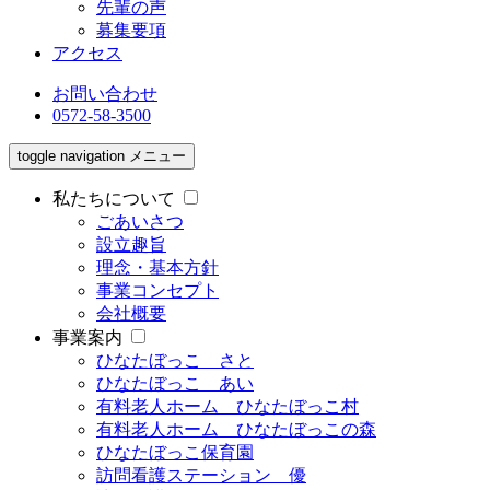
先輩の声
募集要項
アクセス
お問い合わせ
0572-58-3500
toggle navigation
メニュー
私たちについて
ごあいさつ
設立趣旨
理念・基本方針
事業コンセプト
会社概要
事業案内
ひなたぼっこ さと
ひなたぼっこ あい
有料老人ホーム ひなたぼっこ村
有料老人ホーム ひなたぼっこの森
ひなたぼっこ保育園
訪問看護ステーション 優