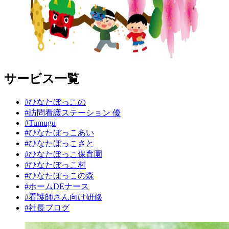
サービス一覧
#ひなたぼっこの
#訪問看護ステーション 優
#Tumugu
#ひなたぼっこあい
#ひなたぼっこさと
#ひなたぼっこ保育園
#ひなたぼっこ村
#ひなたぼっこの森
#ホームDEナース
#看護師さん向け研修
#社長ブログ