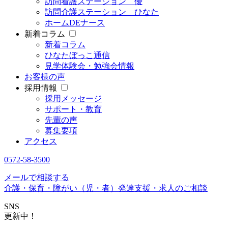
訪問看護ステーション 優
訪問介護ステーション ひなた
ホームDEナース
新着コラム
新着コラム
ひなたぼっこ通信
見学体験会・勉強会情報
お客様の声
採用情報
採用メッセージ
サポート・教育
先輩の声
募集要項
アクセス
0572-58-3500
メールで相談する
介護・保育・障がい（児・者）発達支援・求人のご相談
SNS
更新中！