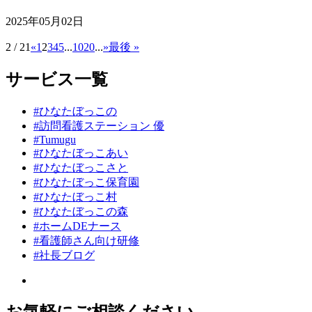
2025年05月02日
2 / 21
«
1
2
3
4
5
...
10
20
...
»
最後 »
サービス一覧
#ひなたぼっこの
#訪問看護ステーション 優
#Tumugu
#ひなたぼっこあい
#ひなたぼっこさと
#ひなたぼっこ保育園
#ひなたぼっこ村
#ひなたぼっこの森
#ホームDEナース
#看護師さん向け研修
#社長ブログ