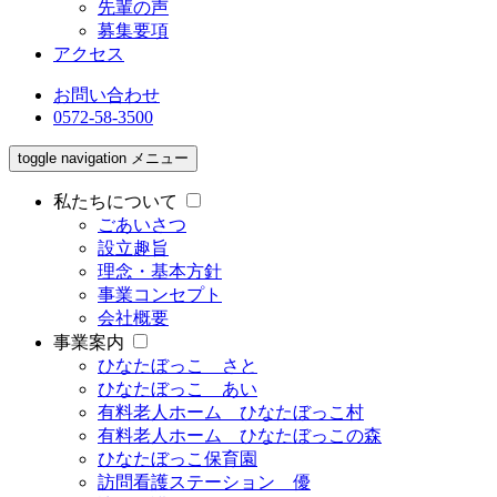
先輩の声
募集要項
アクセス
お問い合わせ
0572-58-3500
toggle navigation
メニュー
私たちについて
ごあいさつ
設立趣旨
理念・基本方針
事業コンセプト
会社概要
事業案内
ひなたぼっこ さと
ひなたぼっこ あい
有料老人ホーム ひなたぼっこ村
有料老人ホーム ひなたぼっこの森
ひなたぼっこ保育園
訪問看護ステーション 優