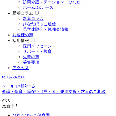
訪問介護ステーション ひなた
ホームDEナース
新着コラム
新着コラム
ひなたぼっこ通信
見学体験会・勉強会情報
お客様の声
採用情報
採用メッセージ
サポート・教育
先輩の声
募集要項
アクセス
0572-58-3500
メールで相談する
介護・保育・障がい（児・者）発達支援・求人のご相談
SNS
更新中！
ひなたぼっこ保育園