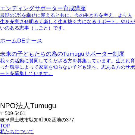
エンディングサポーター育成講座
最期の1%を幸せに迎えると共に、今の生き方を考え、より人
生を充実させ明るく楽しく生き抜く力になるサポート、やりが
いのある志事（しごと）です。
ホームDEナース
未来の子どもたちの為のTumuguサポーター制度
我々の活動に賛同してくださる方を募集しています。生まれ育
った環境によって家庭を知らない子ども達へ、志ある方のサポ
ートを募集しています。
NPO法人
Tumugu
〒509-5401
岐阜県土岐市駄知町902番地の377
TOP
私たちについて